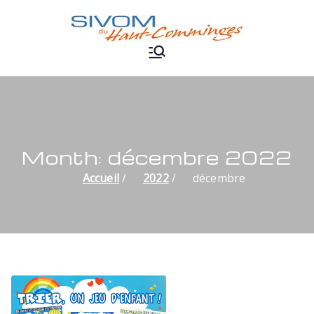
Aller
au
contenu
SIVOM du
Haut-
Comminges
Month:
décembre 2022
Accueil
2022
décembre