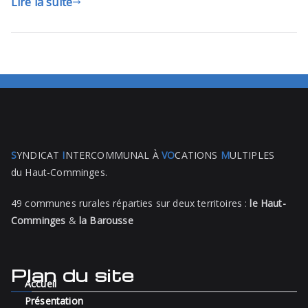
Lire la suite
S
YNDICAT
I
NTERCOMMUNAL À
VO
CATIONS
M
ULTIPLES
du Haut-Comminges.
49 communes rurales réparties sur deux territoires :
le Haut-
Comminges
&
la Barousse
Plan du site
Accueil
Présentation